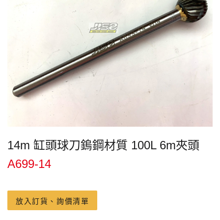
14m 缸頭球刀鎢鋼材質 100L 6m夾頭
A699-14
放入訂貨、詢價清單