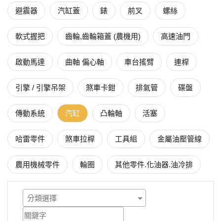
避震器
汽缸蓋
錶
前叉
螺絲
軟式握把
齒輪,齒輪箱蓋 (農機用)
高速油門
啟動馬達
曲軸 偏心軸
車台搖臂
連桿
引擎 / 引擎吊架
煞車卡鉗
排氣管
碟盤
傳動系統
汽缸
凸輪軸
活塞
哈雷零件
煞車拉桿
工具組
金屬油壓管線
農用機械零件
輪圈
其他零件.化油器.油冷排