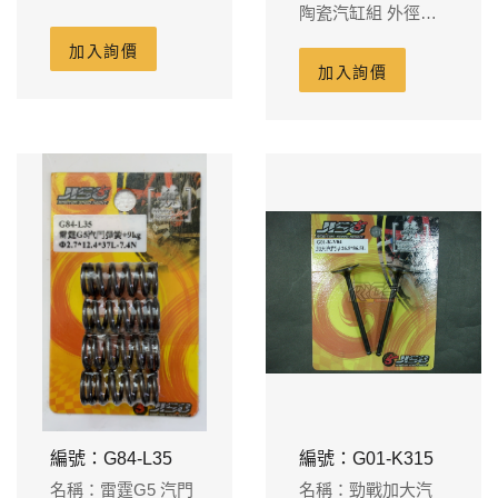
陶瓷汽缸組 外徑
缸體78.5m/m 群部
61.3m/m缸體73m/m
24m/m
加入詢價
裙部20含鍛造活塞
加入詢價
13L 15PIN
編號：G84-L35
編號：G01-K315
名稱：雷霆G5 汽門
名稱：勁戰加大汽