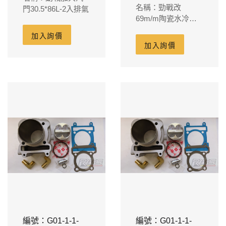
名稱：勁戰改
門30.5*86L-2入排氣
69m/m陶瓷水冷汽
缸組 外徑74m/m缸
加入詢價
體80m/m裙部
加入詢價
32m/m含凸頂鍛造
活塞15PIN-17L
編號：G01-1-1-
編號：G01-1-1-