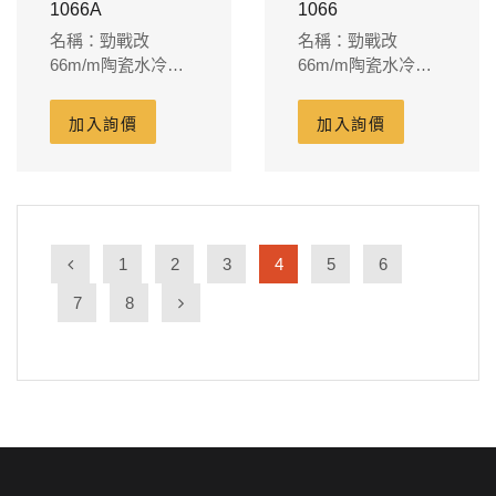
1066A
1066
名稱：勁戰改
名稱：勁戰改
66m/m陶瓷水冷汽
66m/m陶瓷水冷汽
缸組 外徑72m/m缸
缸組 外徑72m/m缸
體80m/m裙部
體80m/m裙部
加入詢價
加入詢價
32m/m含凸頂鍛造
32m/m含凸頂鍛造
活塞15PIN-15L
活塞15PIN-13.5L
1
2
3
4
5
6
7
8